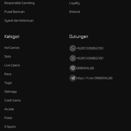
Responsible Gambling
Loyalty
Pusat Bantuan
Referral
Syarat dan Ketentuan
Kategori
Dukungan
Hot Games
+6281326862391
Slots
+6281326862391
Live Casino
ORIENTAL66
Race
https://t.me/ORIENTAL66
Togel
Olahraga
Crash Game
Arcade
Poker
E-Sports