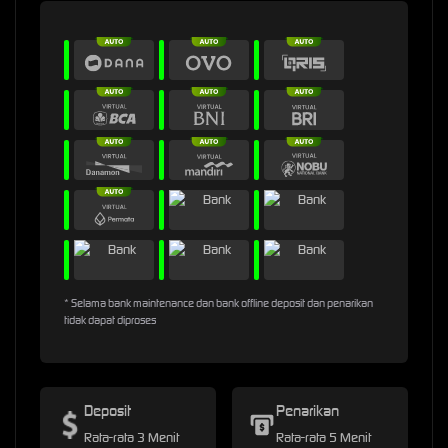
* Selama bank maintenance dan bank offline deposit dan penarikan
tidak dapat diproses
Deposit
Penarikan
Rata-rata 3 Menit
Rata-rata 5 Menit