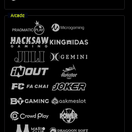
Arcade