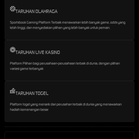
TARUHAN OLAHRAGA
Sportsbook Gaming Platform Terbaik menawarkan lebih banyak game, odds yang
lebih tinggi, dan menyediakan pilihan yang lebih banyak untuk pemain.
TARUHAN LIVE KASINO
Platform Pilihan bagi perusahaan-perusahaan terbaik di dunia, dengan pilihan
variasi game terbanyak
TARUHAN TOGEL
Platform togel yang menarik dari perusahan terbaik di dunia yang menawarkan
hadiah kemenangan besar