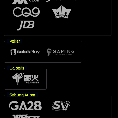
Poker
E-Sports
Sabung Ayam