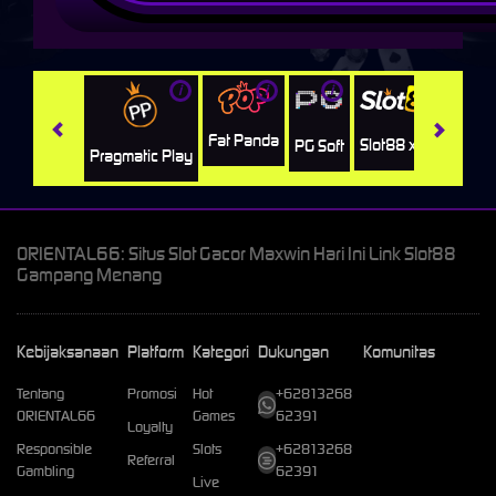
i
i
i
i
i
Facha
Fat Panda
Slot88 x PP
PG Soft
Pragmatic Play
ORIENTAL66: Situs Slot Gacor Maxwin Hari Ini Link Slot88
Gampang Menang
Kebijaksanaan
Platform
Kategori
Dukungan
Komunitas
Tentang
Promosi
Hot
+62813268
ORIENTAL66
Games
62391
Loyalty
Responsible
Slots
+62813268
Referral
Gambling
62391
Live