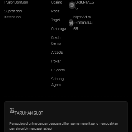
Pusat Bantuan
Casino
ORIENTAL6
6
Syarat dan
Race
Ketentuan
https://t.m
Togel
e/ORIENTAL
Olahraga
66
Crash
Game
Arcade
Poker
E-Sports
Sabung
Ayam
TARUHAN SLOT
Penyedia slot online dengan beragam pilihan game menarik yang memudahkan
pemain untuk mencapai jackpot