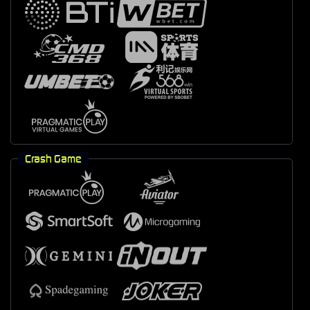
Crash Game