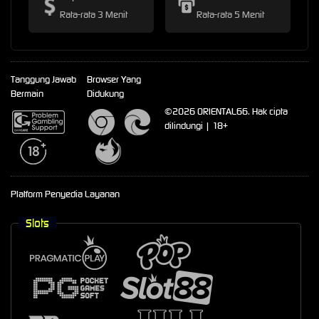
Rata-rata 3 Menit
Rata-rata 5 Menit
Tanggung Jawab
Browser Yang
Bermain
Didukung
©2026 ORIENTAL66. Hak cipta
dilindungi | 18+
Platform Penyedia Layanan
Slots